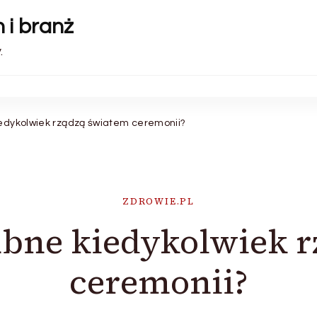
 i branż
.
iedykolwiek rządzą światem ceremonii?
ZDROWIE.PL
ubne kiedykolwiek 
ceremonii?