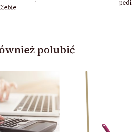
pedi
Ciebie
ównież polubić