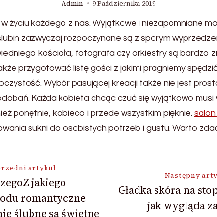
Admin
9 Października 2019
ń w życiu każdego z nas. Wyjątkowe i niezapomniane mom
lubin zazwyczaj rozpoczynane są z sporym wyprzedzen
iedniego kościoła, fotografa czy orkiestry są bardzo 
akże przygotować listę gości z jakimi pragniemy spędzi
czystość. Wybór pasującej kreacji także nie jest pros
odobań. Każda kobieta chcąc czuć się wyjątkowo musi 
nież ponętnie, kobieco i przede wszystkim pięknie.
salon
ania sukni do osobistych potrzeb i gustu. Warto zdać 
ja
rzedni artykuł
Następny art
zegoZ jakiego
Gładka skóra na sto
odu romantyczne
jak wygląda z
ie ślubne są świetne