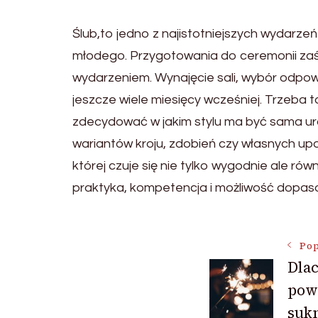
Ślub,to jedno z najistotniejszych wydarze
młodego. Przygotowania do ceremonii zaś
wydarzeniem. Wynajęcie sali, wybór odpow
jeszcze wiele miesięcy wcześniej. Trzeba t
zdecydować w jakim stylu ma być sama uro
wariantów kroju, zdobień czy własnych up
której czuje się nie tylko wygodnie ale rów
praktyka, kompetencja i możliwość dopasow
Nawigac
Pop
Dlac
pow
wpisu
sukn