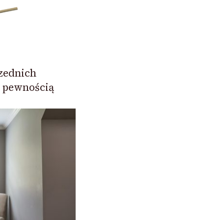
zednich
 pewnością