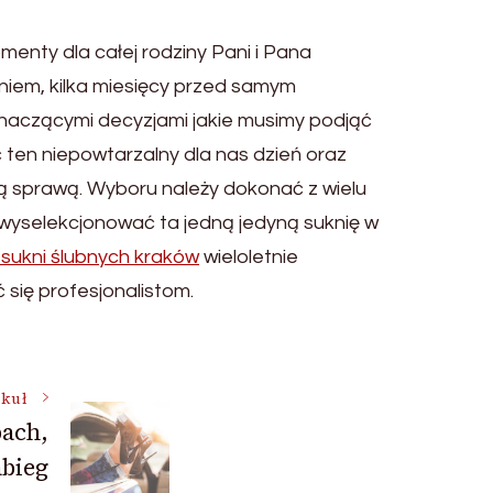
enty dla całej rodziny Pani i Pana
iem, kilka miesięcy przed samym
znaczącymi decyzjami jakie musimy podjąć
ć ten niepowtarzalny dla nas dzień oraz
tą sprawą. Wyboru należy dokonać z wielu
wyselekcjonować ta jedną jedyną suknię w
 sukni ślubnych kraków
wieloletnie
się profesjonalistom.
ykuł
pach,
abieg